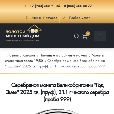
+7 (903) 608-91-04
8 (800) 500-08-77
Нижний Новгород
Подбор монет
0
0
Главная
Каталог
Памятные и старинные монеты
Монеты
стран мира после 1950г
Серебряная монета Великобритании
"Год Змеи" 2025 г.в. (пруф), 31.1 г чистого серебра (проба 999)
Каталог
Серебряная монета Великобритании "Год
Инфо
Каталог Монет
Змеи" 2025 г.в. (пруф), 31.1 г чистого серебра
Доставка
Инвестиционные монеты
Как сделать заказ
(проба 999)
Услуги
Памятные и старинные монеты
Подлинность монет
Монеты Россия и СССР