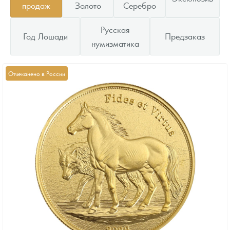
продаж
Золото
Серебро
Русская
Год Лошади
Предзаказ
нумизматика
Отчеканено в России