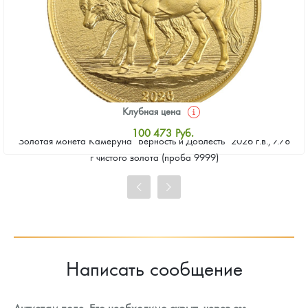
Клубная цена
100 473
Руб.
Золотая монета Камеруна "Верность и Доблесть" 2026 г.в., 7.78
Стандартная цена
г чистого золота (проба 9999)
101 399
Руб.
Цена выкупа
92 602
Руб.
Написать сообщение
Антиспам поле. Его необходимо скрыть через css