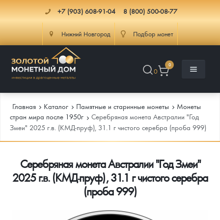
+7 (903) 608-91-04
8 (800) 500-08-77
Нижний Новгород
Подбор монет
0
0
Главная
Каталог
Памятные и старинные монеты
Монеты
стран мира после 1950г
Серебряная монета Австралии "Год
Змеи" 2025 г.в. (КМД-пруф), 31.1 г чистого серебра (проба 999)
Каталог
Серебряная монета Австралии "Год Змеи"
Инфо
Каталог Монет
2025 г.в. (КМД-пруф), 31.1 г чистого серебра
Доставка
Инвестиционные монеты
Как сделать заказ
(проба 999)
Услуги
Памятные и старинные монеты
Подлинность монет
Монеты Россия и СССР