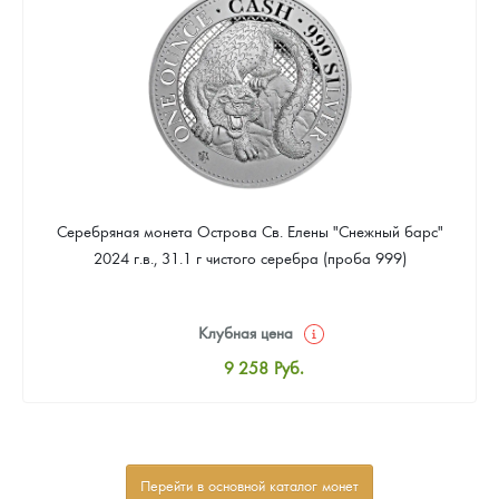
Звоните
Серебряная монета Острова Св. Елены "Снежный барс"
2024 г.в., 31.1 г чистого серебра (проба 999)
Клубная цена
9 258
Руб.
Стандартная цена
9 803
Руб.
Цена выкупа
Перейти в основной каталог монет
Звоните