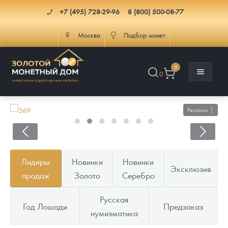
+7 (495) 728-29-96
8 (800) 500-08-77
Москва
Подбор монет
0
0
Реклама
Каталог
Лидеры
Новинки
Новинки
Эксклюзив
Инфо
Каталог Монет
продаж
Золото
Серебро
Доставка
Инвестиционные монеты
Как сделать заказ
Русская
Год Лошади
Предзаказ
нумизматика
Услуги
Памятные и старинные монеты
Подлинность монет
Монеты Россия и СССР