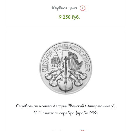
Клубная цена
9 258
Руб.
Стандартная цена
9 803
Руб.
Цена выкупа
Звоните
Серебряная монета Австрии "Венский Филармоникер",
31.1 г чистого серебра (проба 999)