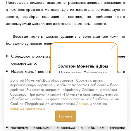
Настоящая стоимость таких монет равняется ценности вложенного
в них благородного металла. Для их изготовления используются
золото, серебро, палладий и платина, но наиболее часто
используемый металл для изготовления монеты - золото.
Весовые монеты можно сравнить с золотыми слитками по
большинству показателей, но по сравнению с ними монеты:
Обладают сложным дизайном, подделка монет гораздо более
сложное дело.
Золотой Монетный Дом
Имеют малый вес и размер, что делает их более удобными в
Мы на связи. Пишите если
хранении и реализации.
возникнут любые вопросы.
Золотой Монетный Дом обрабатывает Cookies с целью
Рады помочь.
персонализации сервисов и чтобы пользоваться веб-сайтом было
удобнее. Вы можете запретить обработку Cookies в настройках
Памятные и инвестиционные монеты отличаются тем, что
браузера. При нажатии кнопки «Принять» в окне-уведомлении об
вторые:
обработке Cookies, Вы даете свое согласие на обработку Ваших
Cookies. Подробнее об использовании
Cookies
и политике
конфиденциальности
.
не пользуются большим спросом у нумизматов
Принять
не имеют художественной ценности
чеканятся большими тиражами в обычном качестве